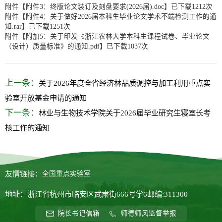
附件【
附件3：终版论文装订及刻盘要求(2026届).doc
】已下载
1212
次
附件【
附件4：关于做好2026届本科生毕业论文学术不端检测工作的通
知.rar
】已下载
1251
次
附件【
附加5：关于印发《浙江农林大学本科生课程试卷、毕业论文
（设计）质量标准》的通知.pdf
】已下载
1037
次
上一条：
关于2026年度全省经济林品质调控与加工利用重点实
验室开放基金申请的通知
下一条：
林业与生物技术学院关于2026届毕业研究生寝室长考
核工作的通知
友情链接：
全国重点实验室
地址：浙江省杭州市临安区武肃街666号学6
邮编:311300
院长书记信箱
师德师风监督举报